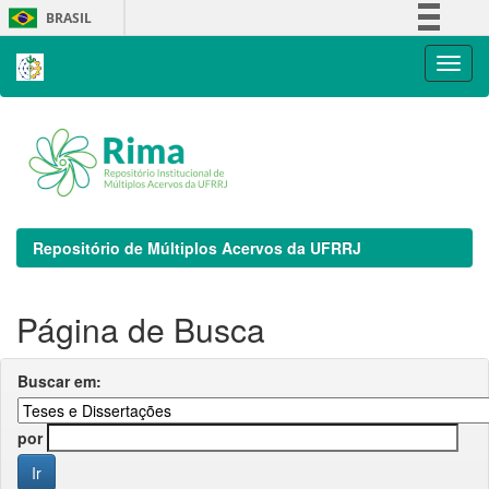
Skip
BRASIL
navigation
Simplifique!
Comunica BR
Participe
Acesso à informação
Legislação
Canais
Repositório de Múltiplos Acervos da UFRRJ
Página de Busca
Buscar em:
por