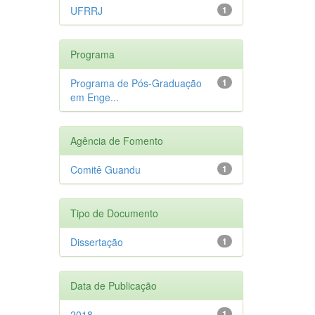
UFRRJ
1
Programa
Programa de Pós-Graduação
1
em Enge...
Agência de Fomento
Comitê Guandu
1
Tipo de Documento
Dissertação
1
Data de Publicação
2018
1