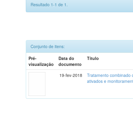
Resultado 1-1 de 1.
Conjunto de itens:
Pré-
Data do
Título
visualização
documento
19-fev-2018
Tratamento combinado de 
ativados e monitorament