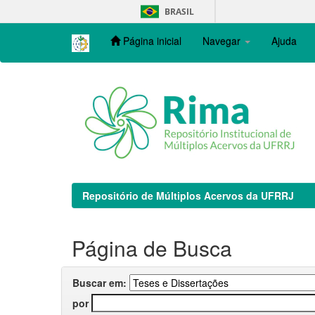
Skip
BRASIL
navigation
Página inicial
Navegar
Ajuda
Repositório de Múltiplos Acervos da UFRRJ
Página de Busca
Buscar em:
por