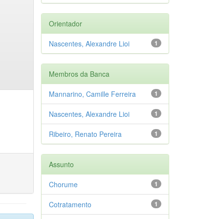
Orientador
Nascentes, Alexandre Lioi
1
Membros da Banca
Mannarino, Camille Ferreira
1
Nascentes, Alexandre Lioi
1
Ribeiro, Renato Pereira
1
Assunto
Chorume
1
Cotratamento
1