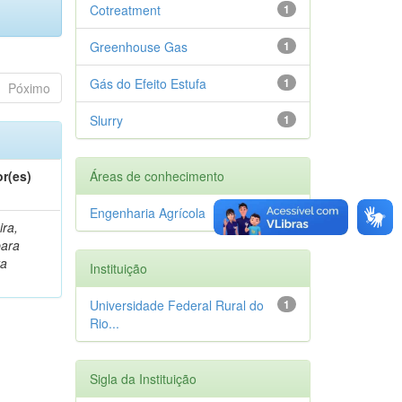
Cotreatment
1
Greenhouse Gas
1
Gás do Efeito Estufa
1
Póximo
Slurry
1
r(es)
Áreas de conhecimento
Engenharia Agrícola
1
ira,
bara
ta
Instituição
Universidade Federal Rural do
1
Rio...
Sigla da Instituição