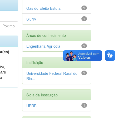
Gás do Efeito Estufa
1
Slurry
1
Póximo
Áreas de conhecimento
Engenharia Agrícola
1
r(es)
Instituição
ira,
bara
Universidade Federal Rural do
1
ta
Rio...
Sigla da Instituição
UFRRJ
1