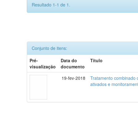
Resultado 1-1 de 1.
Conjunto de itens:
Pré-
Data do
Título
visualização
documento
19-fev-2018
Tratamento combinado de 
ativados e monitorament