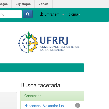
mação
Legislação
Canais
Entrar em:
Idioma
Busca facetada
Orientador
Nascentes, Alexandre Lioi
1