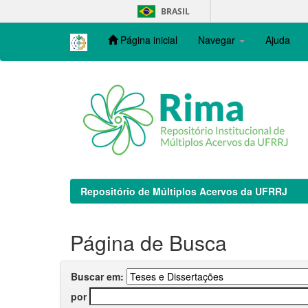
Skip
BRASIL
navigation
Página inicial
Navegar
Ajuda
Repositório de Múltiplos Acervos da UFRRJ
Página de Busca
Buscar em:
por