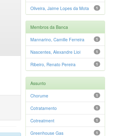
Oliveira, Jaime Lopes da Mota
1
Membros da Banca
Mannarino, Camille Ferreira
1
Nascentes, Alexandre Lioi
1
Ribeiro, Renato Pereira
1
Assunto
Chorume
1
Cotratamento
1
Cotreatment
1
Greenhouse Gas
1