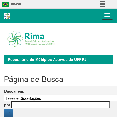
Skip
BRASIL
navigation
Simplifique!
Comunica BR
Participe
Acesso à informação
Legislação
Canais
Repositório de Múltiplos Acervos da UFRRJ
Página de Busca
Buscar em:
por