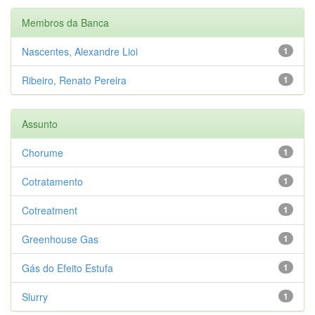
Membros da Banca
Nascentes, Alexandre Lioi
1
Ribeiro, Renato Pereira
1
Assunto
Chorume
1
Cotratamento
1
Cotreatment
1
Greenhouse Gas
1
Gás do Efeito Estufa
1
Slurry
1