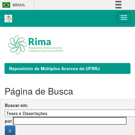
Skip
BRASIL
navigation
Simplifique!
Comunica BR
Participe
Acesso à informação
Legislação
Canais
Repositório de Múltiplos Acervos da UFRRJ
Página de Busca
Buscar em:
por