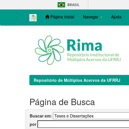
Skip
BRASIL
navigation
Página inicial
Navegar
Ajuda
Repositório de Múltiplos Acervos da UFRRJ
Página de Busca
Buscar em:
por