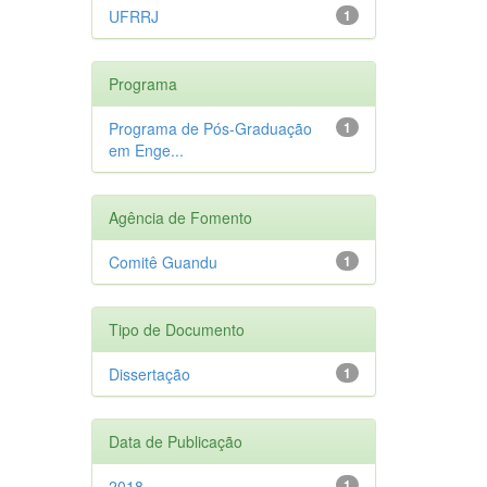
UFRRJ
1
Programa
Programa de Pós-Graduação
1
em Enge...
Agência de Fomento
Comitê Guandu
1
Tipo de Documento
Dissertação
1
Data de Publicação
2018
1