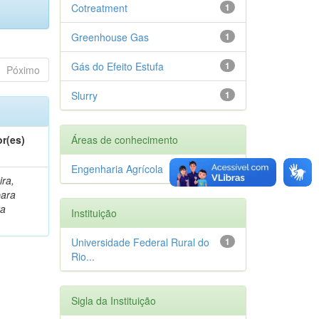
Cotreatment
1
Greenhouse Gas
1
Gás do Efeito Estufa
1
Póximo
Slurry
1
r(es)
Áreas de conhecimento
Engenharia Agrícola
1
ira,
bara
ta
Instituição
Universidade Federal Rural do
1
Rio...
Sigla da Instituição