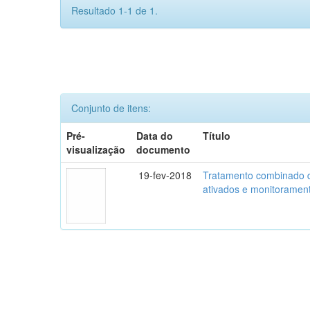
Resultado 1-1 de 1.
Conjunto de itens:
Pré-
Data do
Título
visualização
documento
19-fev-2018
Tratamento combinado de 
ativados e monitorament