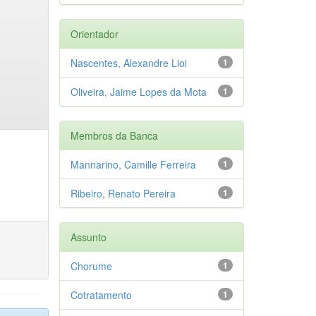
Orientador
Nascentes, Alexandre Lioi
1
Oliveira, Jaime Lopes da Mota
1
Membros da Banca
Mannarino, Camille Ferreira
1
Ribeiro, Renato Pereira
1
Assunto
Chorume
1
Cotratamento
1