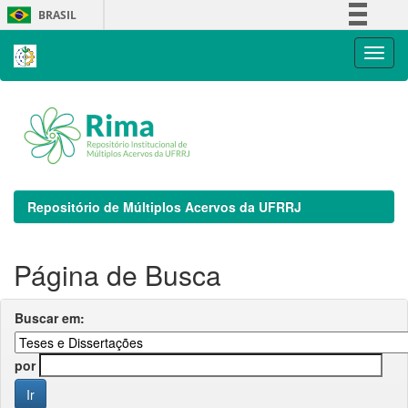
Skip
BRASIL
navigation
Simplifique!
Comunica BR
Participe
Acesso à informação
Legislação
Canais
Repositório de Múltiplos Acervos da UFRRJ
Página de Busca
Buscar em:
por