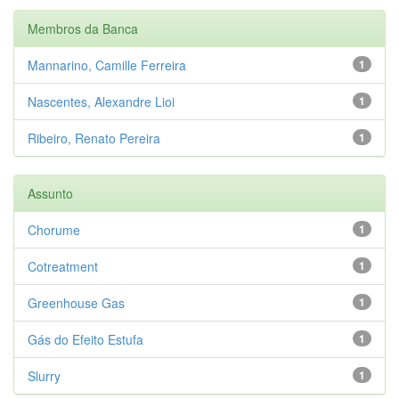
Membros da Banca
Mannarino, Camille Ferreira
1
Nascentes, Alexandre Lioi
1
Ribeiro, Renato Pereira
1
Assunto
Chorume
1
Cotreatment
1
Greenhouse Gas
1
Gás do Efeito Estufa
1
Slurry
1