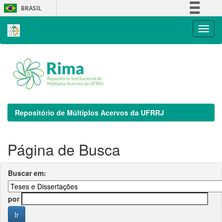
Skip
BRASIL
navigation
Simplifique!
Comunica BR
Participe
Acesso à informação
Legislação
Canais
Repositório de Múltiplos Acervos da UFRRJ
Página de Busca
Buscar em:
por