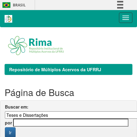
Skip
BRASIL
navigation
Simplifique!
Comunica BR
Participe
Acesso à informação
Legislação
Canais
Repositório de Múltiplos Acervos da UFRRJ
Página de Busca
Buscar em:
por