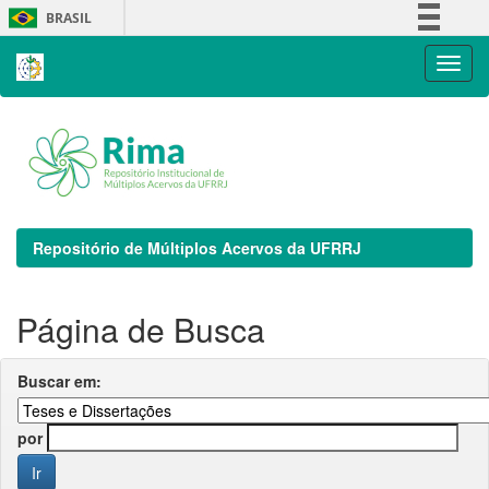
Skip
BRASIL
navigation
Simplifique!
Comunica BR
Participe
Acesso à informação
Legislação
Canais
Repositório de Múltiplos Acervos da UFRRJ
Página de Busca
Buscar em:
por