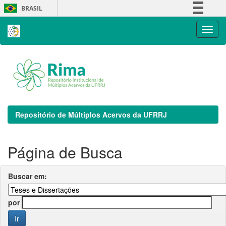
Skip
BRASIL
navigation
Simplifique!
Comunica BR
Participe
Acesso à informação
Legislação
Canais
Repositório de Múltiplos Acervos da UFRRJ
Página de Busca
Buscar em:
por