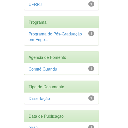
UFRRJ
1
Programa
Programa de Pós-Graduação
1
em Enge...
Agência de Fomento
Comitê Guandu
1
Tipo de Documento
Dissertação
1
Data de Publicação
2018
1