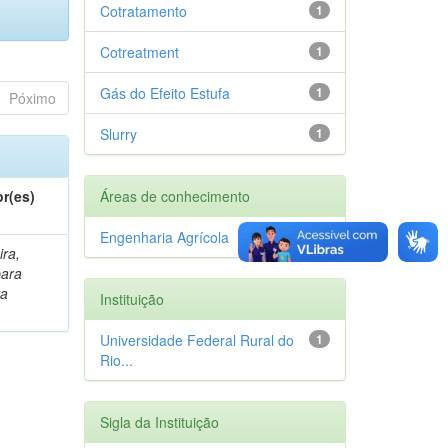
Cotratamento
1
Cotreatment
1
Gás do Efeito Estufa
1
Póximo
Slurry
1
r(es)
Áreas de conhecimento
Engenharia Agrícola
1
ira,
bara
ta
Instituição
Universidade Federal Rural do
1
Rio...
Sigla da Instituição