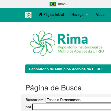
Skip
BRASIL
navigation
Página inicial
Navegar
Ajuda
Repositório de Múltiplos Acervos da UFRRJ
Página de Busca
Buscar em:
por