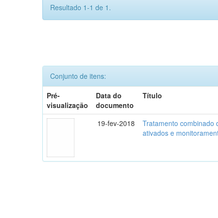
Resultado 1-1 de 1.
Conjunto de itens:
Pré-
Data do
Título
visualização
documento
19-fev-2018
Tratamento combinado de 
ativados e monitorament