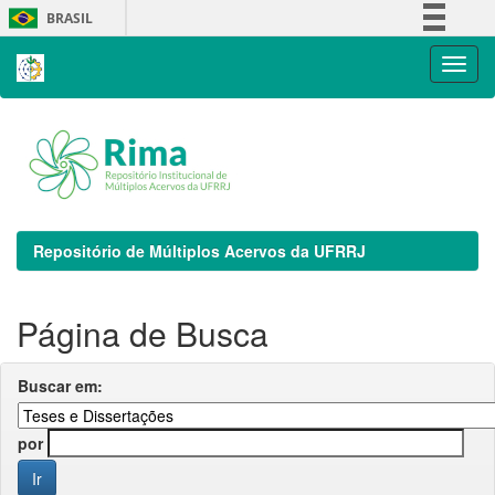
Skip
BRASIL
navigation
Simplifique!
Comunica BR
Participe
Acesso à informação
Legislação
Canais
Repositório de Múltiplos Acervos da UFRRJ
Página de Busca
Buscar em:
por