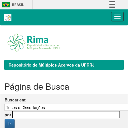
Skip
BRASIL
navigation
Simplifique!
Comunica BR
Participe
Acesso à informação
Legislação
Canais
Repositório de Múltiplos Acervos da UFRRJ
Página de Busca
Buscar em:
por