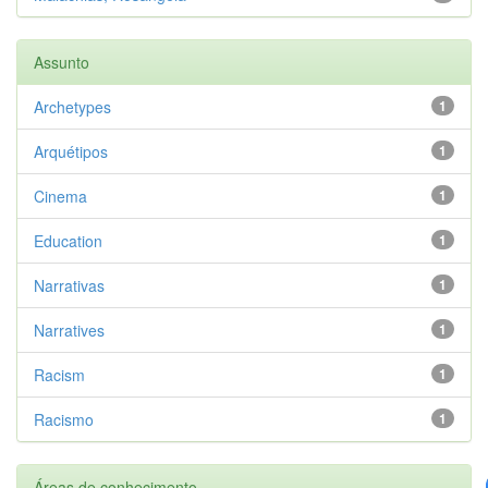
Assunto
Archetypes
1
Arquétipos
1
Cinema
1
Education
1
Narrativas
1
Narratives
1
Racism
1
Racismo
1
Áreas de conhecimento