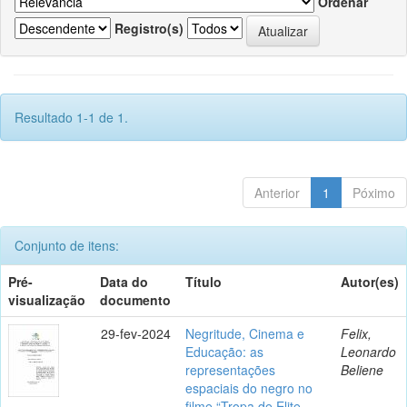
Ordenar
Registro(s)
Resultado 1-1 de 1.
Anterior
1
Póximo
Conjunto de itens:
Pré-
Data do
Título
Autor(es)
visualização
documento
29-fev-2024
Negritude, Cinema e
Felix,
Educação: as
Leonardo
representações
Beliene
espaciais do negro no
filme “Tropa de Elite -