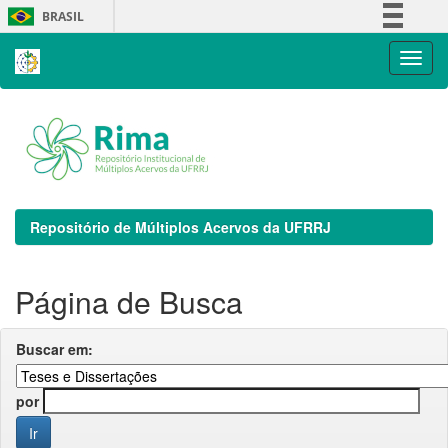
Skip
BRASIL
navigation
Simplifique!
Comunica BR
Participe
Acesso à informação
Legislação
Canais
Repositório de Múltiplos Acervos da UFRRJ
Página de Busca
Buscar em:
por