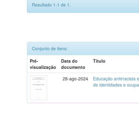
Resultado 1-1 de 1.
Conjunto de itens:
Pré-
Data do
Título
visualização
documento
28-ago-2024
Educação antirracista
de identidades e ocup