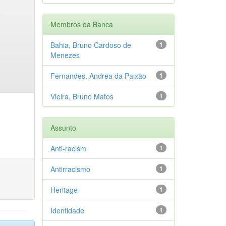
Membros da Banca
Bahia, Bruno Cardoso de
1
Menezes
Fernandes, Andrea da Paixão
1
Vieira, Bruno Matos
1
Assunto
Anti-racism
1
Antirracismo
1
Heritage
1
Identidade
1