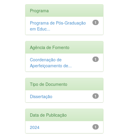
Programa
Programa de Pós-Graduação
1
em Educ...
Agência de Fomento
Coordenação de
1
Aperfeiçoamento de...
Tipo de Documento
Dissertação
1
Data de Publicação
2024
1