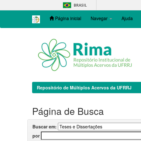
Skip
BRASIL
navigation
Página inicial
Navegar
Ajuda
Repositório de Múltiplos Acervos da UFRRJ
Página de Busca
Buscar em:
por