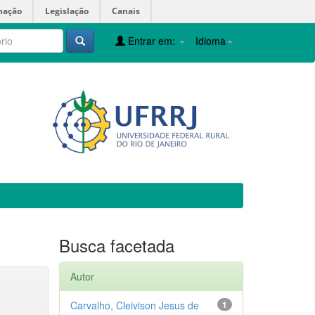
mação
Legislação
Canais
Entrar em:
Idioma
Busca facetada
Autor
Carvalho, Cleivison Jesus de
1