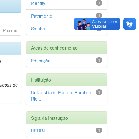
Identity
1
Patrimônio
1
Samba
1
Póximo
Áreas de conhecimento
Educação
1
)
,
Instituição
 Jesus de
Universidade Federal Rural do
1
Rio...
Sigla da Instituição
UFRRJ
1