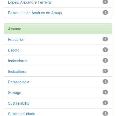
Lopes, Alexandre Ferreira
1
Pastor Junior, Américo de Araujo
1
Assunto
Education
1
Esgoto
1
Indicadores
1
Indicathors
1
Parasitologia
1
Sewage
1
Sustainability
1
Sustentabilidade
1