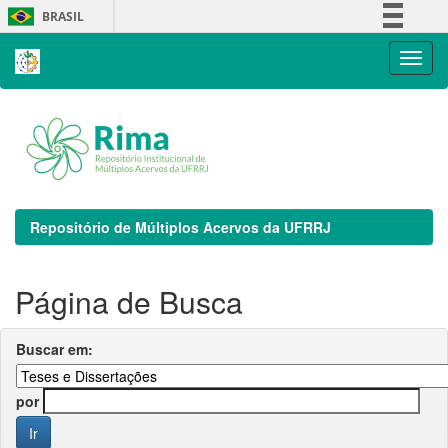
Skip
BRASIL
navigation
Simplifique!
Comunica BR
Participe
Acesso à informação
Legislação
Canais
Repositório de Múltiplos Acervos da UFRRJ
Página de Busca
Buscar em:
por