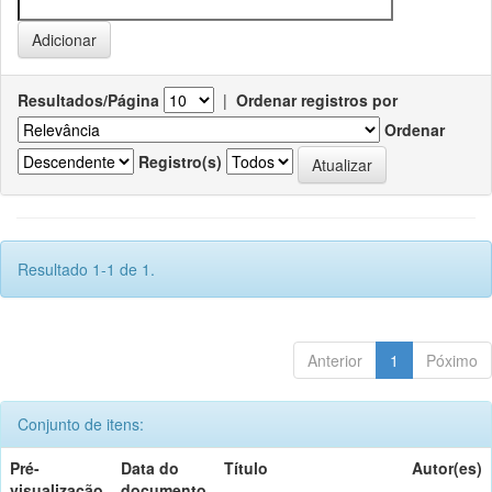
Resultados/Página
|
Ordenar registros por
Ordenar
Registro(s)
Resultado 1-1 de 1.
Anterior
1
Póximo
Conjunto de itens:
Pré-
Data do
Título
Autor(es)
visualização
documento