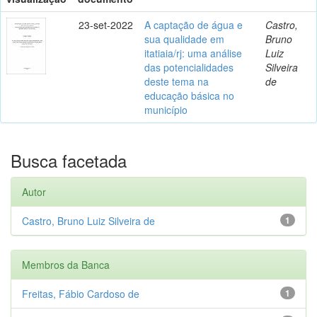
23-set-2022
A captação de água e
Castro,
sua qualidade em
Bruno
itatiaia/rj: uma análise
Luiz
das potencialidades
Silveira
deste tema na
de
educação básica no
município
Busca facetada
Autor
Castro, Bruno Luiz Silveira de
1
Membros da Banca
Freitas, Fábio Cardoso de
1