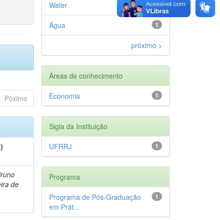
Water
1
Água
1
próximo >
Áreas de conhecimento
Economia
1
Póximo
Sigla da Instituição
)
UFRRJ
1
Bruno
Programa
eira de
Programa de Pós-Graduação
1
em Prát...