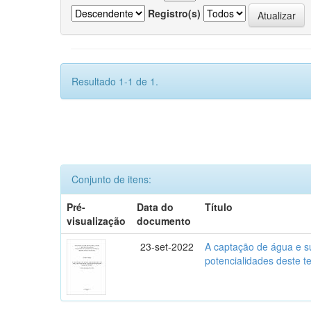
Registro(s)
Resultado 1-1 de 1.
Conjunto de itens:
Pré-
Data do
Título
visualização
documento
23-set-2022
A captação de água e su
potencialidades deste 