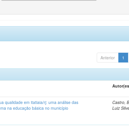
Anterior
1
Autor(es
a qualidade em itatiaia/rj: uma análise das
Castro, 
tema na educação básica no município
Luiz Silv