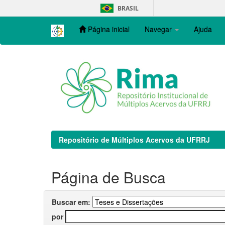
Skip
BRASIL
navigation
Página inicial
Navegar
Ajuda
Repositório de Múltiplos Acervos da UFRRJ
Página de Busca
Buscar em:
por