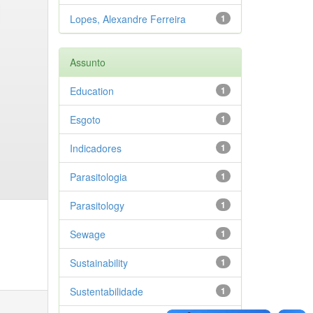
Lopes, Alexandre Ferreira
1
Assunto
Education
1
Esgoto
1
Indicadores
1
Parasitologia
1
Parasitology
1
Sewage
1
Sustainability
1
Sustentabilidade
1