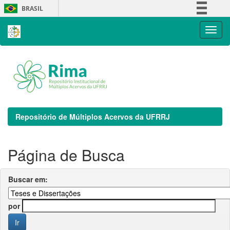
Skip
BRASIL
navigation
Simplifique!
Comunica BR
Participe
Acesso à informação
Legislação
Canais
Repositório de Múltiplos Acervos da UFRRJ
Página de Busca
Buscar em:
por