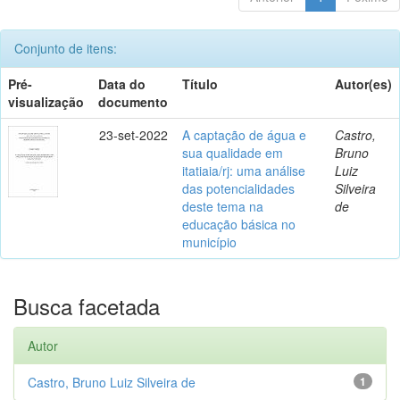
Conjunto de itens:
Pré-
Data do
Título
Autor(es)
visualização
documento
23-set-2022
A captação de água e
Castro,
sua qualidade em
Bruno
itatiaia/rj: uma análise
Luiz
das potencialidades
Silveira
deste tema na
de
educação básica no
município
Busca facetada
Autor
Castro, Bruno Luiz Silveira de
1