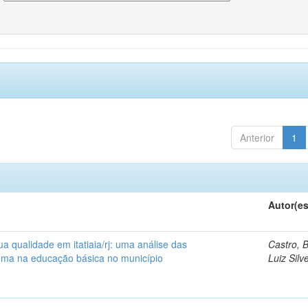
Anterior
1
Autor(es
a qualidade em itatiaia/rj: uma análise das
Castro, 
tema na educação básica no município
Luiz Silv