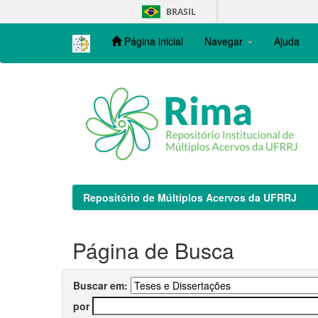
Skip
BRASIL
navigation
Página inicial
Navegar
Ajuda
Repositório de Múltiplos Acervos da UFRRJ
Página de Busca
Buscar em:
por