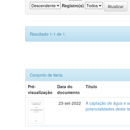
Registro(s)
Resultado 1-1 de 1.
Conjunto de itens:
Pré-
Data do
Título
visualização
documento
23-set-2022
A captação de água e su
potencialidades deste 