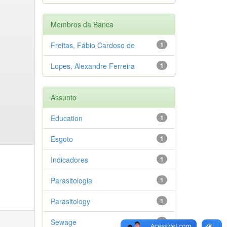
Membros da Banca
Freitas, Fábio Cardoso de
1
Lopes, Alexandre Ferreira
1
Assunto
Education
1
Esgoto
1
Indicadores
1
Parasitologia
1
Parasitology
1
Sewage
1