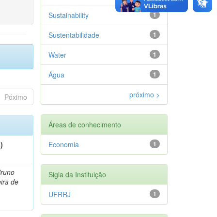
Sustainability
1
Sustentabilidade
1
Water
1
Água
1
próximo >
Póximo
Áreas de conhecimento
)
Economia
1
Bruno
Sigla da Instituição
eira de
UFRRJ
1