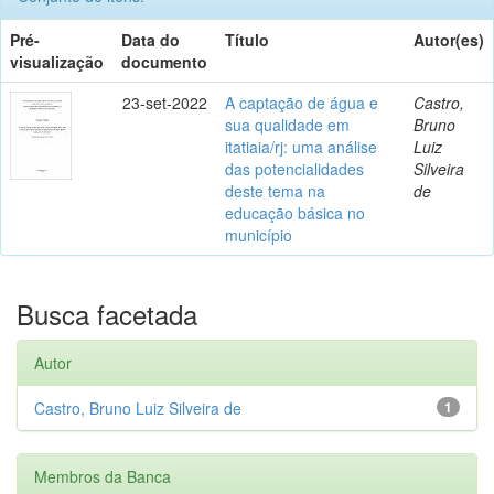
Pré-
Data do
Título
Autor(es)
visualização
documento
23-set-2022
A captação de água e
Castro,
sua qualidade em
Bruno
itatiaia/rj: uma análise
Luiz
das potencialidades
Silveira
deste tema na
de
educação básica no
município
Busca facetada
Autor
Castro, Bruno Luiz Silveira de
1
Membros da Banca