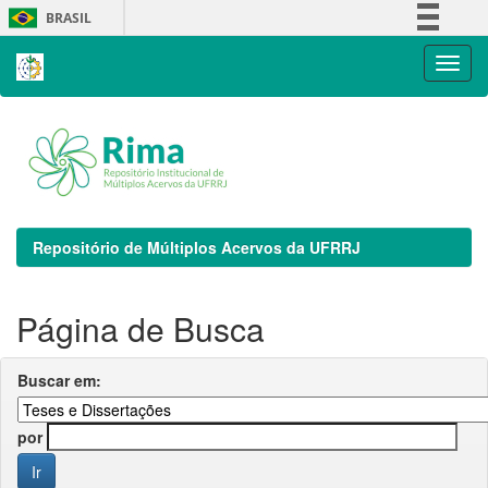
Skip
BRASIL
navigation
Simplifique!
Comunica BR
Participe
Acesso à informação
Legislação
Canais
Repositório de Múltiplos Acervos da UFRRJ
Página de Busca
Buscar em:
por