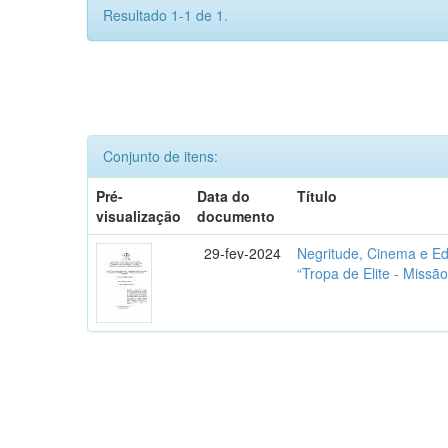
Resultado 1-1 de 1.
Conjunto de itens:
Pré-
Data do
Título
visualização
documento
29-fev-2024
Negritude, Cinema e Ed
“Tropa de Elite - Miss