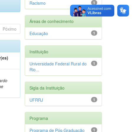
Racismo
1
Áreas de conhecimento
Póximo
Educação
1
Instituição
(es)
Universidade Federal Rural do
1
Rio...
ardo
ne
Sigla da Instituição
UFRRJ
1
Programa
Programa de Pós-Graduação
1