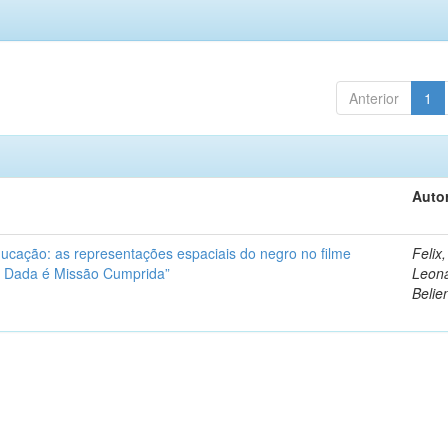
Anterior
1
Autor
ucação: as representações espaciais do negro no filme
Felix,
ão Dada é Missão Cumprida”
Leon
Belie