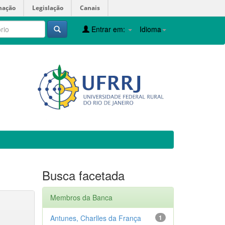
mação
Legislação
Canais
Entrar em:
Idioma
Busca facetada
Membros da Banca
Antunes, Charlles da França
1