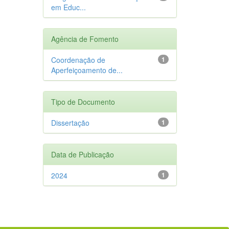
em Educ...
Agência de Fomento
Coordenação de
1
Aperfeiçoamento de...
Tipo de Documento
Dissertação
1
Data de Publicação
2024
1