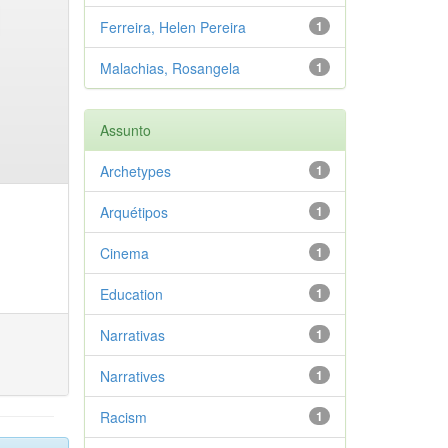
Ferreira, Helen Pereira
1
Malachias, Rosangela
1
Assunto
Archetypes
1
Arquétipos
1
Cinema
1
Education
1
Narrativas
1
Narratives
1
Racism
1