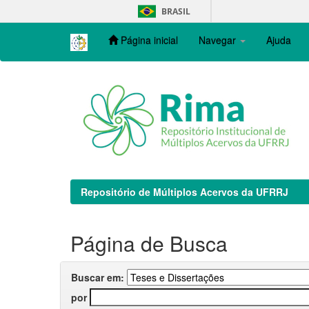
Skip
BRASIL
navigation
Página inicial
Navegar
Ajuda
Repositório de Múltiplos Acervos da UFRRJ
Página de Busca
Buscar em:
por