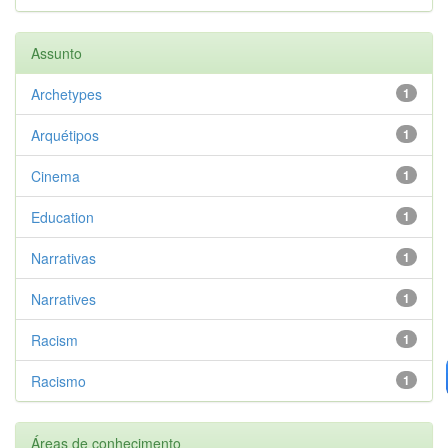
Assunto
Archetypes
1
Arquétipos
1
Cinema
1
Education
1
Narrativas
1
Narratives
1
Racism
1
Racismo
1
Áreas de conhecimento