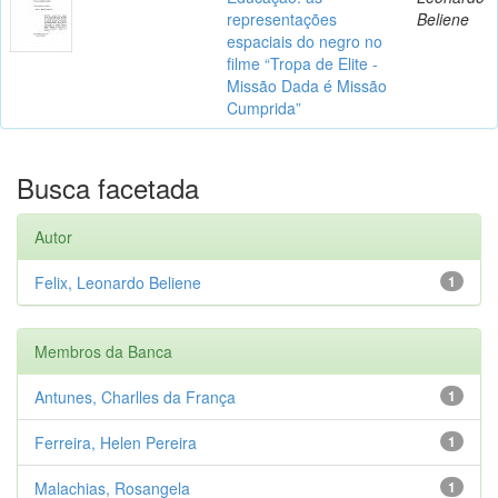
representações
Beliene
espaciais do negro no
filme “Tropa de Elite -
Missão Dada é Missão
Cumprida”
Busca facetada
Autor
Felix, Leonardo Beliene
1
Membros da Banca
Antunes, Charlles da França
1
Ferreira, Helen Pereira
1
Malachias, Rosangela
1