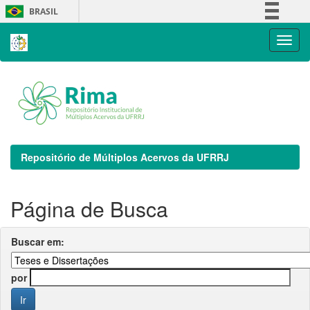
Skip
BRASIL
navigation
Simplifique!
Comunica BR
Participe
Acesso à informação
Legislação
Canais
Repositório de Múltiplos Acervos da UFRRJ
Página de Busca
Buscar em:
por