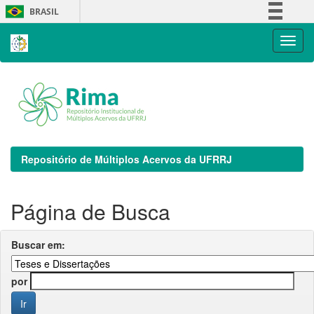
Skip
BRASIL
navigation
Simplifique!
Comunica BR
Participe
Acesso à informação
Legislação
Canais
Repositório de Múltiplos Acervos da UFRRJ
Página de Busca
Buscar em:
por