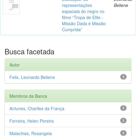
representações
Beliene
espaciais do negro no
filme “Tropa de Elite -
Missão Dada é Missão
Cumprida”
Busca facetada
Autor
Felix, Leonardo Beliene
1
Membros da Banca
Antunes, Charlles da França
1
Ferreira, Helen Pereira
1
Malachias, Rosangela
1