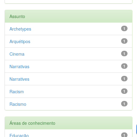
Assunto
Archetypes
1
Arquétipos
1
Cinema
1
Narrativas
1
Narratives
1
Racism
1
Racismo
1
Áreas de conhecimento
Educação
1