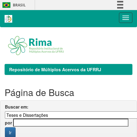
Skip
BRASIL
navigation
Simplifique!
Comunica BR
Participe
Acesso à informação
Legislação
Canais
Repositório de Múltiplos Acervos da UFRRJ
Página de Busca
Buscar em:
por