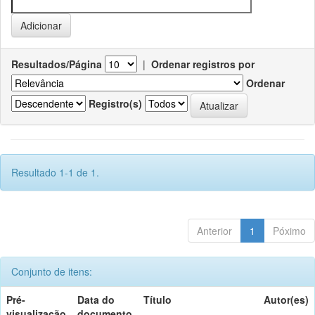
Resultados/Página
|
Ordenar registros por
Ordenar
Registro(s)
Resultado 1-1 de 1.
Anterior
1
Póximo
Conjunto de itens:
Pré-
Data do
Título
Autor(es)
visualização
documento