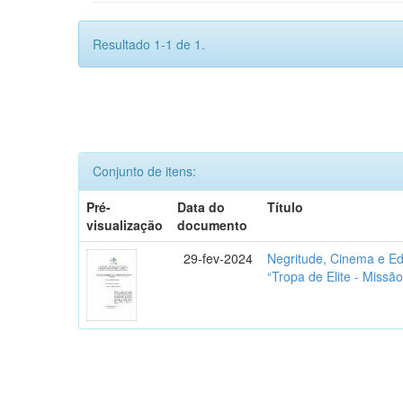
Resultado 1-1 de 1.
Conjunto de itens:
Pré-
Data do
Título
visualização
documento
29-fev-2024
Negritude, Cinema e Ed
“Tropa de Elite - Miss