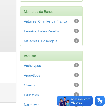
Membros da Banca
Antunes, Charlles da França
1
Ferreira, Helen Pereira
1
Malachias, Rosangela
1
Assunto
Archetypes
1
Arquétipos
1
Cinema
1
Education
1
Narrativas
1