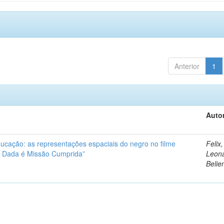
Anterior
1
Autor
ucação: as representações espaciais do negro no filme
Felix,
ão Dada é Missão Cumprida”
Leon
Belie