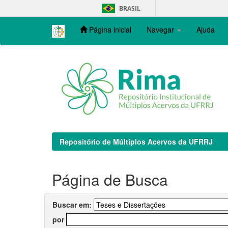
Skip
BRASIL
navigation
Página inicial
Navegar
Ajuda
Repositório de Múltiplos Acervos da UFRRJ
Página de Busca
Buscar em:
por