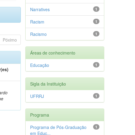
Narratives
1
Racism
1
Racismo
1
Póximo
Áreas de conhecimento
Educação
1
(es)
Sigla da Instituição
ardo
UFRRJ
1
ne
Programa
Programa de Pós-Graduação
1
em Educ...