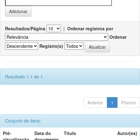
Resultados/Página
|
Ordenar registros por
Ordenar
Registro(s)
Resultado 1-1 de 1.
Anterior
1
Póximo
Conjunto de itens:
Pré-
Data do
Título
Autor(es)
visualização
documento