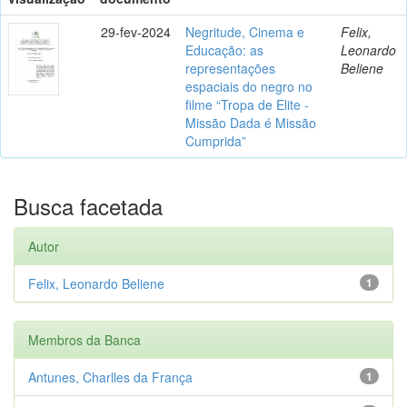
29-fev-2024
Negritude, Cinema e
Felix,
Educação: as
Leonardo
representações
Beliene
espaciais do negro no
filme “Tropa de Elite -
Missão Dada é Missão
Cumprida”
Busca facetada
Autor
Felix, Leonardo Beliene
1
Membros da Banca
Antunes, Charlles da França
1