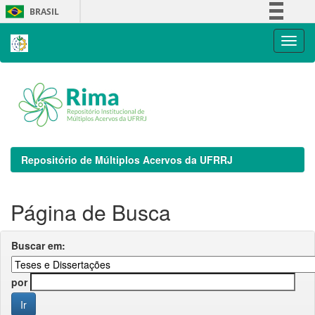
Skip
BRASIL
navigation
Simplifique!
Comunica BR
Participe
Acesso à informação
Legislação
Canais
Repositório de Múltiplos Acervos da UFRRJ
Página de Busca
Buscar em:
por