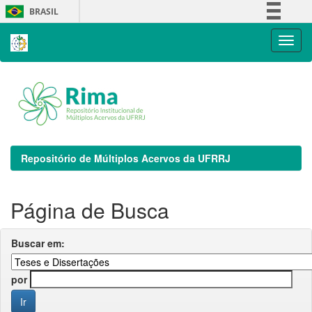
Skip
BRASIL
navigation
Simplifique!
Comunica BR
Participe
Acesso à informação
Legislação
Canais
Repositório de Múltiplos Acervos da UFRRJ
Página de Busca
Buscar em:
por