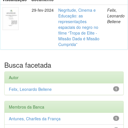
29-fev-2024
Negritude, Cinema e
Felix,
Educação: as
Leonardo
representações
Beliene
espaciais do negro no
filme “Tropa de Elite -
Missão Dada é Missão
Cumprida”
Busca facetada
Autor
Felix, Leonardo Beliene
1
Membros da Banca
Antunes, Charlles da França
1