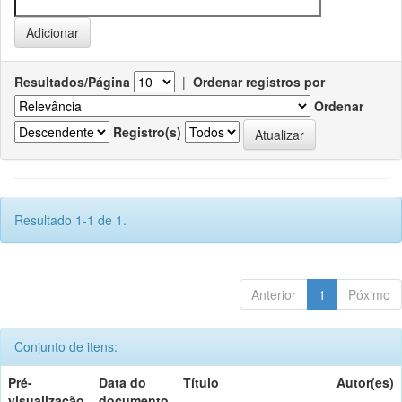
Resultados/Página
|
Ordenar registros por
Ordenar
Registro(s)
Resultado 1-1 de 1.
Anterior
1
Póximo
Conjunto de itens:
Pré-
Data do
Título
Autor(es)
visualização
documento