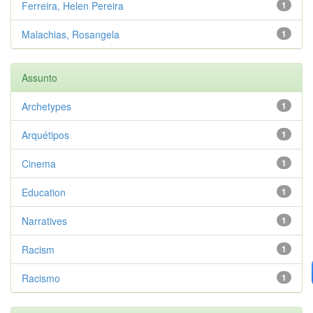
Ferreira, Helen Pereira
1
Malachias, Rosangela
1
Assunto
Archetypes
1
Arquétipos
1
Cinema
1
Education
1
Narratives
1
Racism
1
Racismo
1