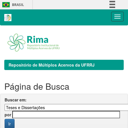
Skip
BRASIL
navigation
Simplifique!
Comunica BR
Participe
Acesso à informação
Legislação
Canais
Repositório de Múltiplos Acervos da UFRRJ
Página de Busca
Buscar em:
por