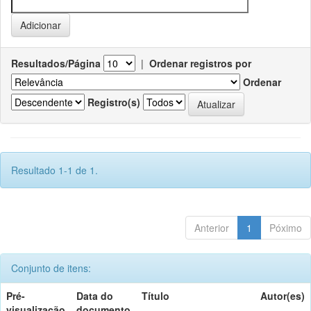
Resultados/Página
|
Ordenar registros por
Ordenar
Registro(s)
Resultado 1-1 de 1.
Anterior
1
Póximo
Conjunto de itens:
Pré-
Data do
Título
Autor(es)
visualização
documento