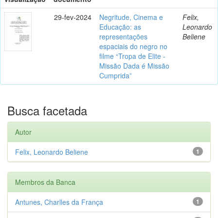
29-fev-2024
Negritude, Cinema e
Felix,
Educação: as
Leonardo
representações
Beliene
espaciais do negro no
filme “Tropa de Elite -
Missão Dada é Missão
Cumprida”
Busca facetada
Autor
Felix, Leonardo Beliene
1
Membros da Banca
Antunes, Charlles da França
1