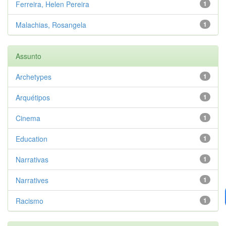
Ferreira, Helen Pereira
1
Malachias, Rosangela
1
Assunto
Archetypes
1
Arquétipos
1
Cinema
1
Education
1
Narrativas
1
Narratives
1
Racismo
1