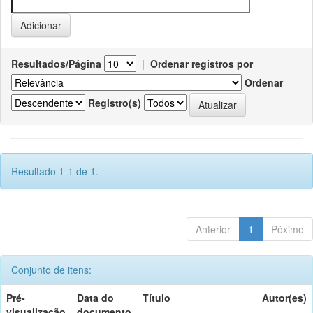
Resultados/Página
|
Ordenar registros por
Ordenar
Registro(s)
Resultado 1-1 de 1.
Anterior
1
Póximo
Conjunto de itens:
Pré-
Data do
Título
Autor(es)
visualização
documento