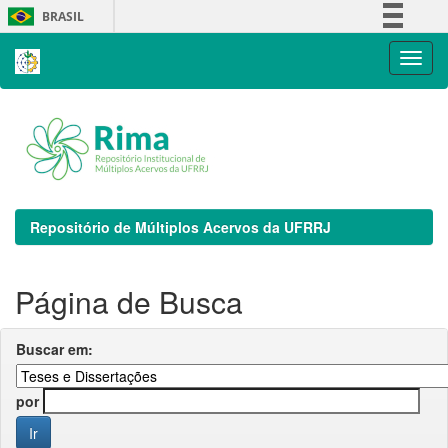
Skip
BRASIL
navigation
Simplifique!
Comunica BR
Participe
Acesso à informação
Legislação
Canais
Repositório de Múltiplos Acervos da UFRRJ
Página de Busca
Buscar em:
por