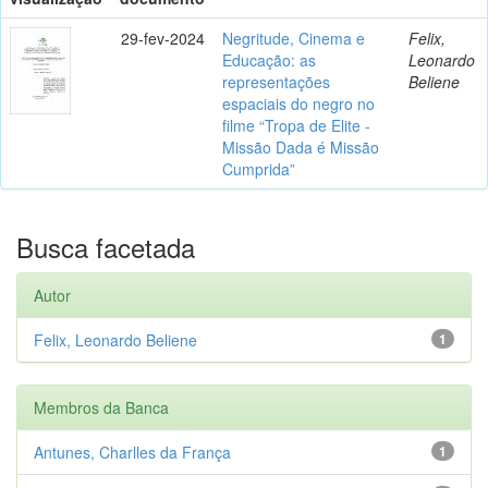
29-fev-2024
Negritude, Cinema e
Felix,
Educação: as
Leonardo
representações
Beliene
espaciais do negro no
filme “Tropa de Elite -
Missão Dada é Missão
Cumprida”
Busca facetada
Autor
Felix, Leonardo Beliene
1
Membros da Banca
Antunes, Charlles da França
1