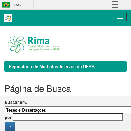
Skip
BRASIL
navigation
Simplifique!
Comunica BR
Participe
Acesso à informação
Legislação
Canais
Repositório de Múltiplos Acervos da UFRRJ
Página de Busca
Buscar em:
por