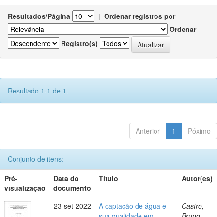
Resultados/Página
|
Ordenar registros por
Ordenar
Registro(s)
Resultado 1-1 de 1.
Anterior
1
Póximo
Conjunto de itens:
Pré-
Data do
Título
Autor(es)
visualização
documento
23-set-2022
A captação de água e
Castro,
sua qualidade em
Bruno