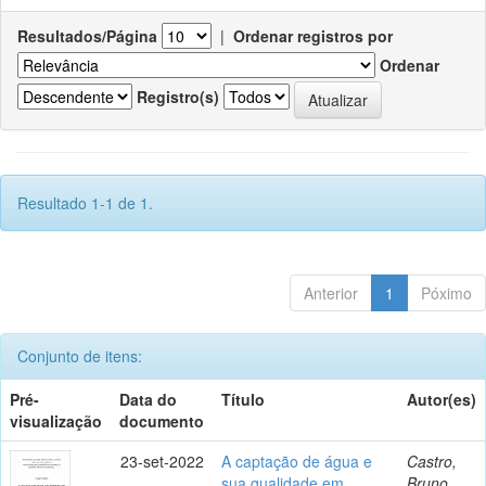
Resultados/Página
|
Ordenar registros por
Ordenar
Registro(s)
Resultado 1-1 de 1.
Anterior
1
Póximo
Conjunto de itens:
Pré-
Data do
Título
Autor(es)
visualização
documento
23-set-2022
A captação de água e
Castro,
sua qualidade em
Bruno