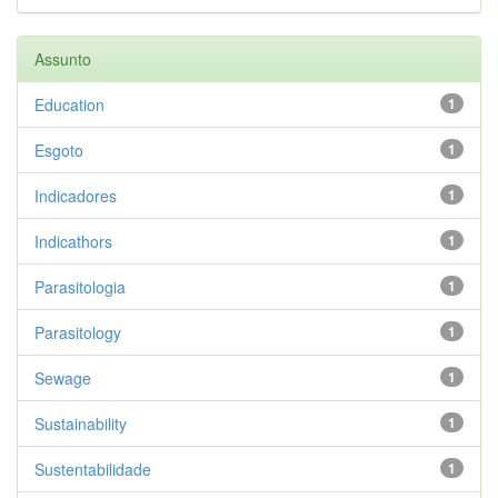
Assunto
Education
1
Esgoto
1
Indicadores
1
Indicathors
1
Parasitologia
1
Parasitology
1
Sewage
1
Sustainability
1
Sustentabilidade
1