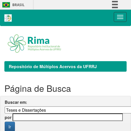
Skip
BRASIL
navigation
Simplifique!
Comunica BR
Participe
Acesso à informação
Legislação
Canais
Repositório de Múltiplos Acervos da UFRRJ
Página de Busca
Buscar em:
por