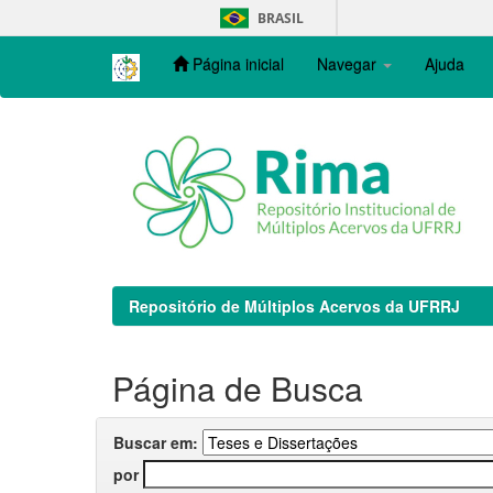
Skip
BRASIL
navigation
Página inicial
Navegar
Ajuda
Repositório de Múltiplos Acervos da UFRRJ
Página de Busca
Buscar em:
por