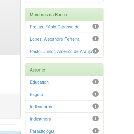
Membros da Banca
Freitas, Fábio Cardoso de
1
Lopes, Alexandre Ferreira
1
Pastor Junior, Américo de Araujo
1
Assunto
Education
1
Esgoto
1
Indicadores
1
Indicathors
1
Parasitologia
1