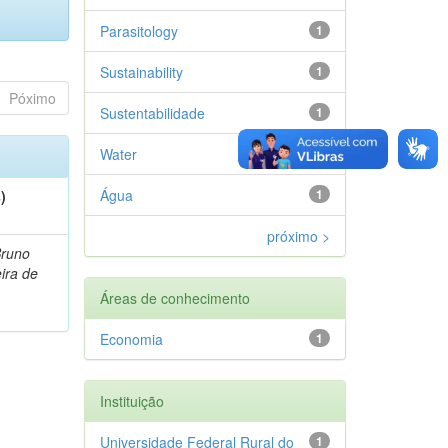
Parasitology
1
Sustainability
1
Póximo
Sustentabilidade
1
Water
1
Água
1
)
próximo >
Bruno
eira de
Áreas de conhecimento
Economia
1
Instituição
Universidade Federal Rural do
1