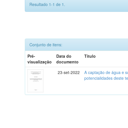
Resultado 1-1 de 1.
Conjunto de itens:
Pré-
Data do
Título
visualização
documento
23-set-2022
A captação de água e su
potencialidades deste 