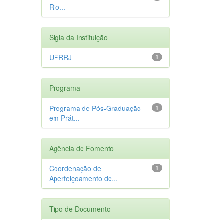
Rio...
Sigla da Instituição
UFRRJ
1
Programa
Programa de Pós-Graduação
1
em Prát...
Agência de Fomento
Coordenação de
1
Aperfeiçoamento de...
Tipo de Documento