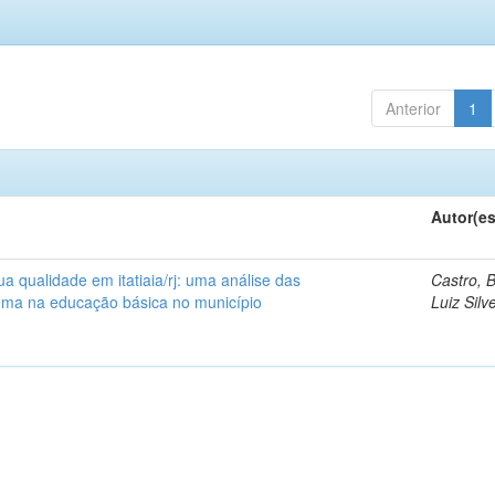
Anterior
1
Autor(es
a qualidade em itatiaia/rj: uma análise das
Castro, 
tema na educação básica no município
Luiz Silv