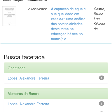
23-set-2022
A captação de água e
Castro,
sua qualidade em
Bruno
itatiaia/rj: uma análise
Luiz
das potencialidades
Silveira
deste tema na
de
educação básica no
município
Busca facetada
Orientador
Lopes, Alexandre Ferreira
1
Membros da Banca
Lopes, Alexandre Ferreira
1