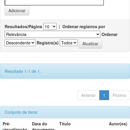
Resultados/Página
|
Ordenar registros por
Ordenar
Registro(s)
Resultado 1-1 de 1.
Anterior
1
Póximo
Conjunto de itens:
Pré-
Data do
Título
Autor(es)
visualização
documento