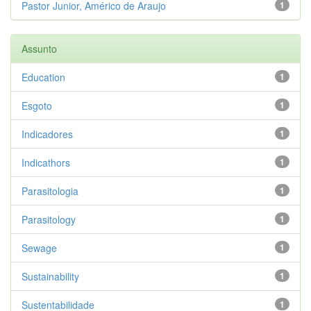
Pastor Junior, Américo de Araujo
1
Assunto
Education
1
Esgoto
1
Indicadores
1
Indicathors
1
Parasitologia
1
Parasitology
1
Sewage
1
Sustainability
1
Sustentabilidade
1