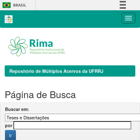
Skip
BRASIL
navigation
Simplifique!
Comunica BR
Participe
Acesso à informação
Legislação
Canais
Repositório de Múltiplos Acervos da UFRRJ
Página de Busca
Buscar em:
por