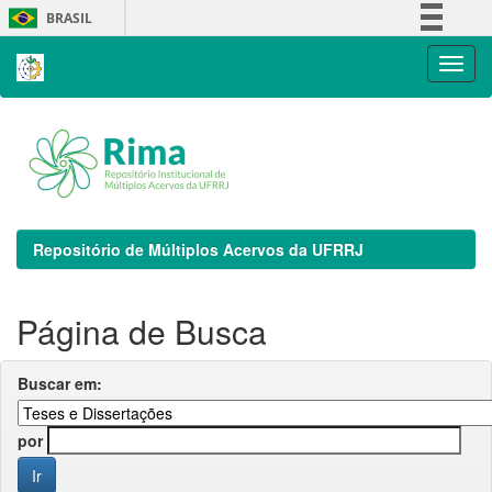
Skip
BRASIL
navigation
Simplifique!
Comunica BR
Participe
Acesso à informação
Legislação
Canais
Repositório de Múltiplos Acervos da UFRRJ
Página de Busca
Buscar em:
por