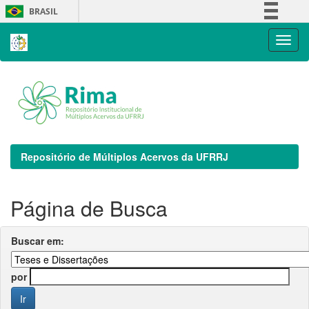
Skip
BRASIL
navigation
Simplifique!
Comunica BR
Participe
Acesso à informação
Legislação
Canais
Repositório de Múltiplos Acervos da UFRRJ
Página de Busca
Buscar em:
por