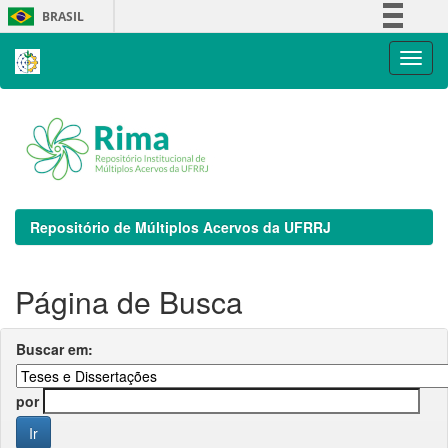
Skip
BRASIL
navigation
Simplifique!
Comunica BR
Participe
Acesso à informação
Legislação
Canais
Repositório de Múltiplos Acervos da UFRRJ
Página de Busca
Buscar em:
por