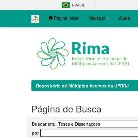
Skip
BRASIL
navigation
Página inicial
Navegar
Ajuda
Repositório de Múltiplos Acervos da UFRRJ
Página de Busca
Buscar em:
por