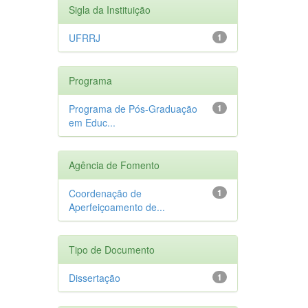
Sigla da Instituição
UFRRJ
1
Programa
Programa de Pós-Graduação
1
em Educ...
Agência de Fomento
Coordenação de
1
Aperfeiçoamento de...
Tipo de Documento
Dissertação
1