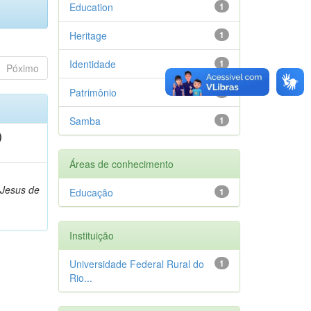
Education
1
Heritage
1
Identidade
1
Póximo
Patrimônio
1
Samba
1
)
Áreas de conhecimento
,
 Jesus de
Educação
1
Instituição
Universidade Federal Rural do
1
Rio...