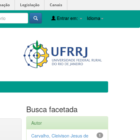
mação
Legislação
Canais
Entrar em:
Idioma
Busca facetada
Autor
Carvalho, Cleivison Jesus de
1