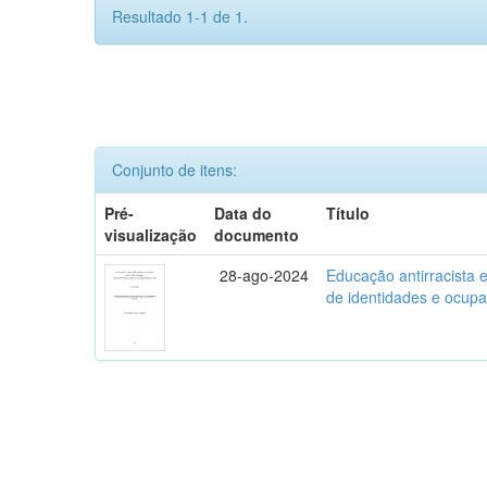
Resultado 1-1 de 1.
Conjunto de itens:
Pré-
Data do
Título
visualização
documento
28-ago-2024
Educação antirracista
de identidades e ocup