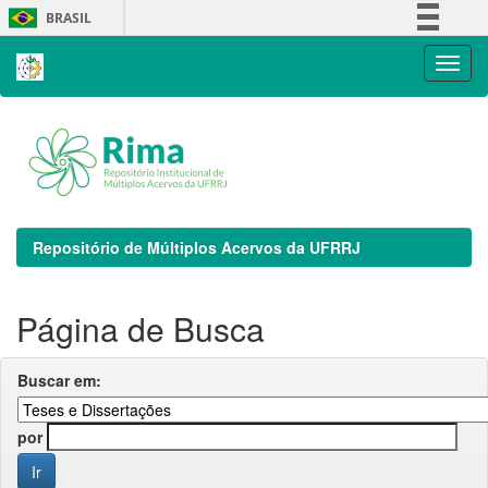
Skip
BRASIL
navigation
Simplifique!
Comunica BR
Participe
Acesso à informação
Legislação
Canais
Repositório de Múltiplos Acervos da UFRRJ
Página de Busca
Buscar em:
por