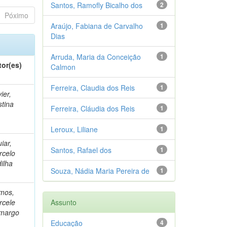
Santos, Ramofly Bicalho dos
2
Póximo
Araújo, Fabiana de Carvalho
1
Dias
Arruda, Maria da Conceição
1
tor(es)
Calmon
Ferreira, Claudia dos Reis
1
ier,
stina
Ferreira, Cláudia dos Reis
1
Leroux, Liliane
1
iar,
Santos, Rafael dos
1
rcelo
ilha
Souza, Nádia Maria Pereira de
1
mos,
rcele
Assunto
margo
Educação
4