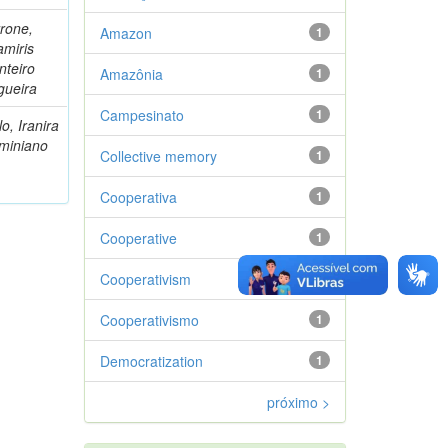
rone,
Amazon
1
miris
nteiro
Amazônia
1
gueira
Campesinato
1
o, Iranira
miniano
Collective memory
1
Cooperativa
1
Cooperative
1
Cooperativism
1
Cooperativismo
1
Democratization
1
próximo >