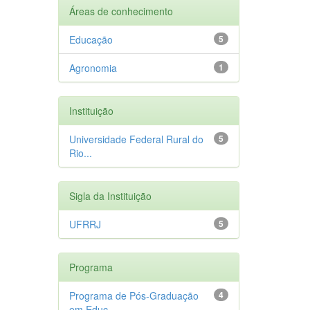
Áreas de conhecimento
Educação
5
Agronomia
1
Instituição
Universidade Federal Rural do
5
Rio...
Sigla da Instituição
UFRRJ
5
Programa
Programa de Pós-Graduação
4
em Educ...