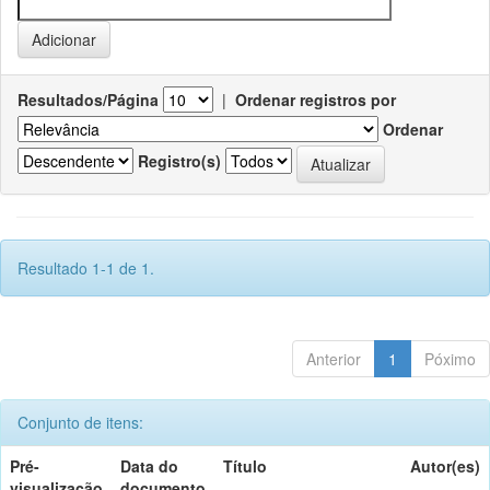
Resultados/Página
|
Ordenar registros por
Ordenar
Registro(s)
Resultado 1-1 de 1.
Anterior
1
Póximo
Conjunto de itens:
Pré-
Data do
Título
Autor(es)
visualização
documento