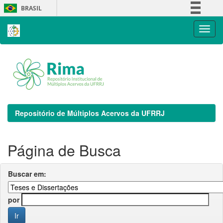
Skip
BRASIL
navigation
Simplifique!
Comunica BR
Participe
Acesso à informação
Legislação
Canais
Repositório de Múltiplos Acervos da UFRRJ
Página de Busca
Buscar em:
por