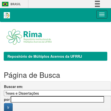
Skip
BRASIL
navigation
Simplifique!
Comunica BR
Participe
Acesso à informação
Legislação
Canais
Repositório de Múltiplos Acervos da UFRRJ
Página de Busca
Buscar em:
por