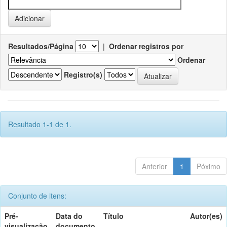
Resultados/Página
|
Ordenar registros por
Ordenar
Registro(s)
Resultado 1-1 de 1.
Anterior
1
Póximo
Conjunto de itens:
Pré-
Data do
Título
Autor(es)
visualização
documento