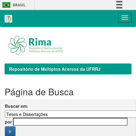
Skip
BRASIL
navigation
Simplifique!
Comunica BR
Participe
Acesso à informação
Legislação
Canais
Repositório de Múltiplos Acervos da UFRRJ
Página de Busca
Buscar em:
por