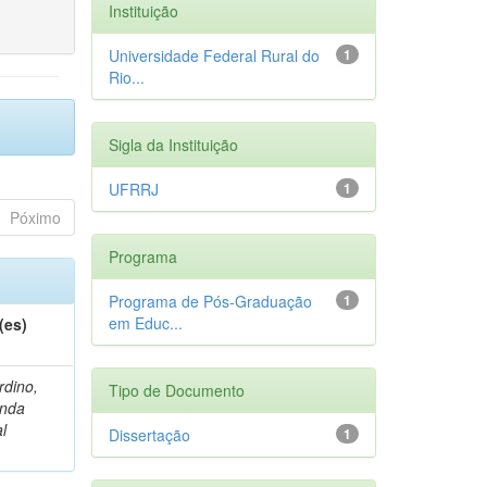
Instituição
Universidade Federal Rural do
1
Rio...
Sigla da Instituição
UFRRJ
1
Póximo
Programa
Programa de Pós-Graduação
1
em Educ...
(es)
rdino,
Tipo de Documento
nda
l
Dissertação
1