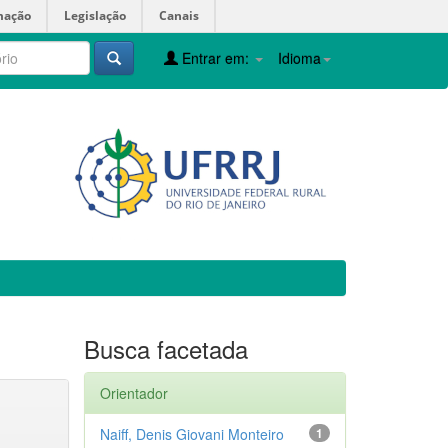
mação
Legislação
Canais
Entrar em:
Idioma
Busca facetada
Orientador
Naiff, Denis Giovani Monteiro
1