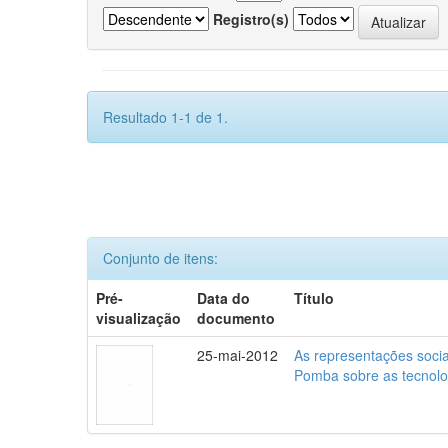
Registro(s)
Resultado 1-1 de 1.
Conjunto de itens:
Pré-
Data do
Título
visualização
documento
25-mai-2012
As representações soci
Pomba sobre as tecnolo