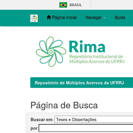
Skip
BRASIL
navigation
Página inicial
Navegar
Ajuda
Repositório de Múltiplos Acervos da UFRRJ
Página de Busca
Buscar em:
por