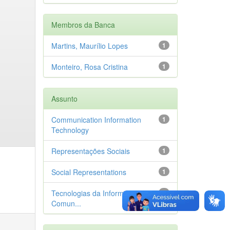
Membros da Banca
Martins, Maurílio Lopes
1
Monteiro, Rosa Cristina
1
Assunto
Communication Information
1
Technology
Representações Sociais
1
Social Representations
1
Tecnologias da Informação e
1
Comun...