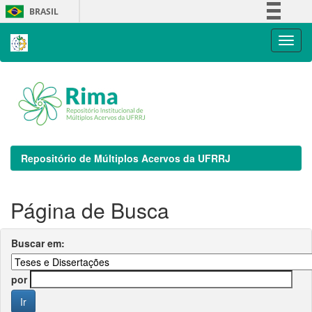
Skip
BRASIL
navigation
Simplifique!
Comunica BR
Participe
Acesso à informação
Legislação
Canais
Repositório de Múltiplos Acervos da UFRRJ
Página de Busca
Buscar em:
por