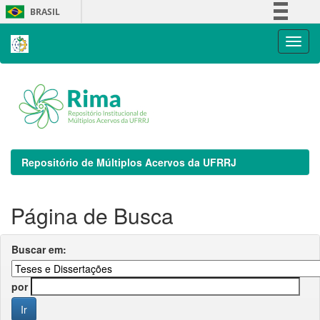
Skip
BRASIL
navigation
Simplifique!
Comunica BR
Participe
Acesso à informação
Legislação
Canais
Repositório de Múltiplos Acervos da UFRRJ
Página de Busca
Buscar em:
por