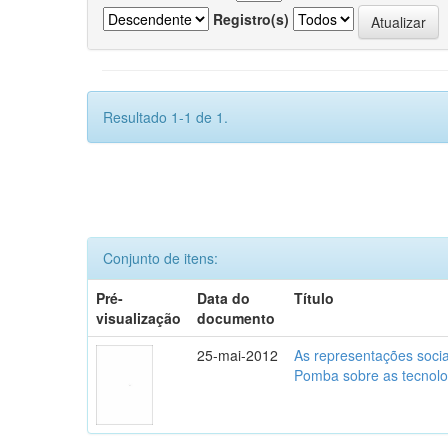
Registro(s)
Resultado 1-1 de 1.
Conjunto de itens:
Pré-
Data do
Título
visualização
documento
25-mai-2012
As representações soci
Pomba sobre as tecnolo