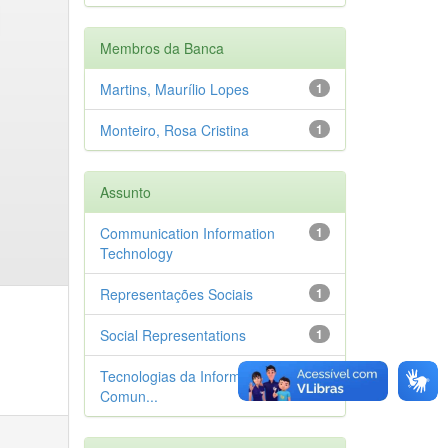
Membros da Banca
Martins, Maurílio Lopes
1
Monteiro, Rosa Cristina
1
Assunto
Communication Information
1
Technology
Representações Sociais
1
Social Representations
1
Tecnologias da Informação e
1
Comun...