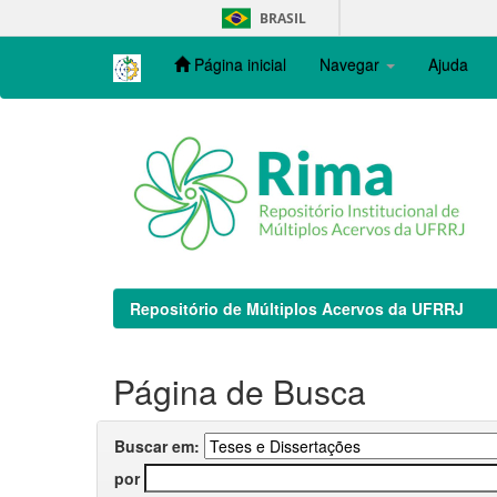
Skip
BRASIL
navigation
Página inicial
Navegar
Ajuda
Repositório de Múltiplos Acervos da UFRRJ
Página de Busca
Buscar em:
por