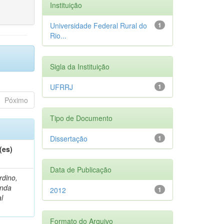
Instituição
Universidade Federal Rural do
1
Rio...
Sigla da Instituição
UFRRJ
1
Póximo
Tipo de Documento
Dissertação
1
(es)
Data de Publicação
rdino,
nda
2012
1
l
Formato do Arquivo