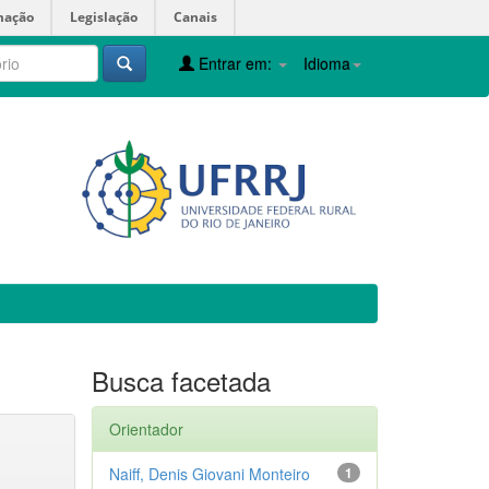
mação
Legislação
Canais
Entrar em:
Idioma
Busca facetada
Orientador
Naiff, Denis Giovani Monteiro
1