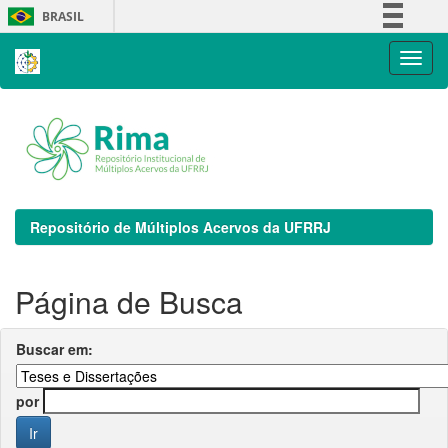
Skip
BRASIL
navigation
Simplifique!
Comunica BR
Participe
Acesso à informação
Legislação
Canais
Repositório de Múltiplos Acervos da UFRRJ
Página de Busca
Buscar em:
por