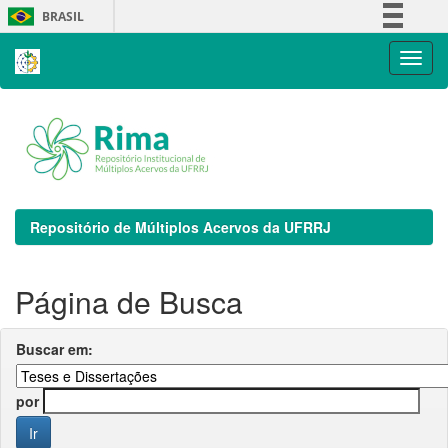
Skip
BRASIL
navigation
Simplifique!
Comunica BR
Participe
Acesso à informação
Legislação
Canais
Repositório de Múltiplos Acervos da UFRRJ
Página de Busca
Buscar em:
por