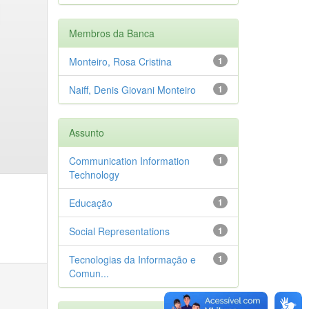
Membros da Banca
Monteiro, Rosa Cristina
1
Naiff, Denis Giovani Monteiro
1
Assunto
Communication Information
1
Technology
Educação
1
Social Representations
1
Tecnologias da Informação e
1
Comun...