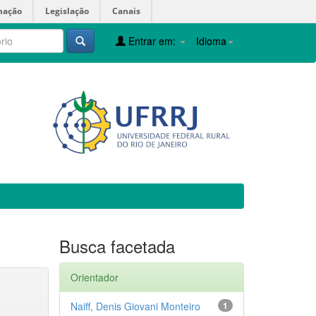
mação
Legislação
Canais
Entrar em:
Idioma
Busca facetada
Orientador
Naiff, Denis Giovani Monteiro
1