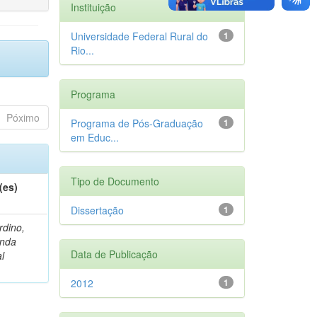
Instituição
Universidade Federal Rural do
1
Rio...
Programa
Póximo
Programa de Pós-Graduação
1
em Educ...
Tipo de Documento
(es)
Dissertação
1
rdino,
nda
Data de Publicação
l
2012
1