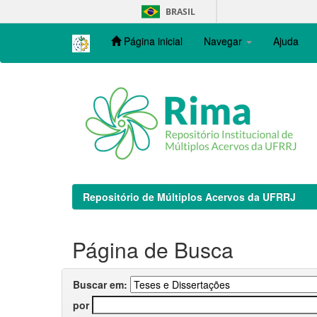
Skip
BRASIL
navigation
Página inicial
Navegar
Ajuda
Repositório de Múltiplos Acervos da UFRRJ
Página de Busca
Buscar em:
por