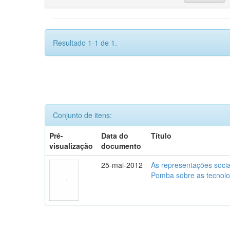
Resultado 1-1 de 1.
Conjunto de itens:
Pré-
Data do
Título
visualização
documento
25-mai-2012
As representações soci
Pomba sobre as tecnolo